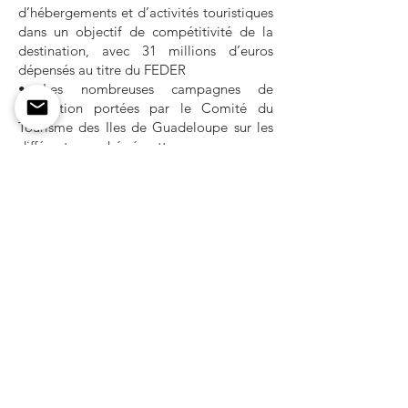
d’hébergements et d’activités touristiques
dans un objectif de compétitivité de la
destination, avec 31 millions d’euros
dépensés au titre du FEDER
• Les nombreuses campagnes de
promotion portées par le Comité du
Tourisme des Iles de Guadeloupe sur les
différents marchés émetteurs
• La structuration des filières touristiques
(création de la Fédération du Tourisme de
Proximité de Guadeloupe, de
l’Association des Restaurateurs des îles de
Guadeloupe…) permettant aux
opérateurs locaux de disposer de conseils
et d’accompagnement divers sur la
qualité du service et de l’offre à proposer
aux clientèles.
Cette tendance haussière se confirme sur
les deux premiers mois de l’année 2023,
grâce, notamment, à la Route du Rhum –
Destination Guadeloupe, évènementiel